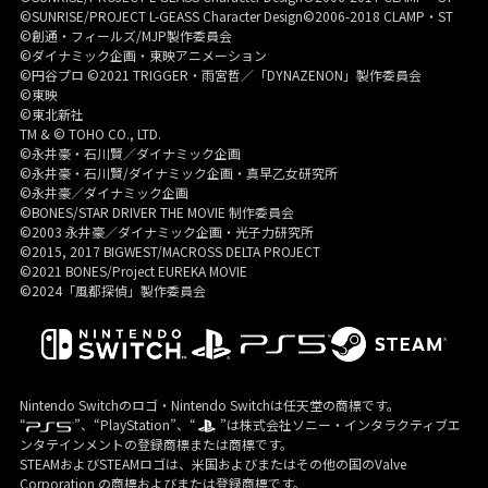
©SUNRISE/PROJECT L-GEASS Character Design©2006-2018 CLAMP・ST
©創通・フィールズ/MJP製作委員会
©ダイナミック企画・東映アニメーション
©円谷プロ ©2021 TRIGGER・雨宮哲／「DYNAZENON」製作委員会
©東映
©東北新社
TM & © TOHO CO., LTD.
©永井豪・石川賢／ダイナミック企画
©永井豪・石川賢/ダイナミック企画・真早乙女研究所
©永井豪／ダイナミック企画
©BONES/STAR DRIVER THE MOVIE 制作委員会
©2003 永井豪／ダイナミック企画・光子力研究所
©2015, 2017 BIGWEST/MACROSS DELTA PROJECT
©2021 BONES/Project EUREKA MOVIE
©2024「風都探偵」製作委員会
Nintendo Switchのロゴ・Nintendo Switchは任天堂の商標です。
“
”、“PlayStation”、“
”は株式会社ソニー・インタラクティブエ
ンタテインメントの登録商標または商標です。
STEAMおよびSTEAMロゴは、米国およびまたはその他の国のValve
Corporation の商標およびまたは登録商標です。