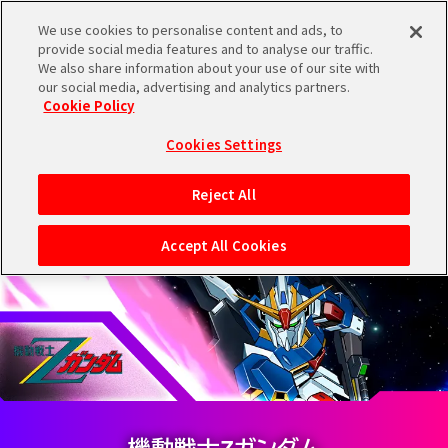
We use cookies to personalise content and ads, to
CHARACTE
provide social media features and to analyse our traffic.
MENU
We also share information about your use of our site with
キャラクター
our social media, advertising and analytics partners.
Cookie Policy
TOP
Cookies Settings
Reject All
INDEX
PREV
NEXT
NEWS
Accept All Cookies
PRODUCT
CHARACTER