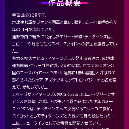
作品概要
宇宙世紀００８７年。
地球連邦軍がジオン公国軍と戦い、勝利した一年戦争から７
年の月日が流れていた。
連邦軍内で新たに台頭したエリート部隊・ティターンズは、
コロニーや月面に住むスペースノイドへの弾圧を強行してい
た。
勢力を拡大させるティターンズに反発する者達は、反地球
連邦組織・エゥーゴを結成。その中には、かつてのジオン公
国のエースパイロットであり、連邦に「赤い彗星」と呼ばれて
恐れられたシャア・アズナブルもクワトロ・バジーナと名を変
えて、参加していた。
エゥーゴがティターンズの拠点であるコロニー・グリーンオ
アシスを襲撃した際、その争いに巻き込まれた少年カミー
ユ・ビダンは、ティターンズへの反発からエゥーゴに参加。
パイロットとしてティターンズとの戦いに身を投じたカミー
ユは、ニュータイプとしての素質を開花させていく。