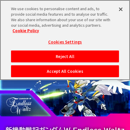
We use cookies to personalise content and ads, to
CHARACTE
provide social media features and to analyse our traffic.
MENU
We also share information about your use of our site with
キャラクター
our social media, advertising and analytics partners.
Cookie Policy
TOP
Cookies Settings
Reject All
INDEX
PREV
NEXT
NEWS
Accept All Cookies
PRODUCT
CHARACTER