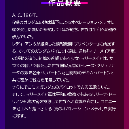
作品概要
Ａ．Ｃ．１９６年。
５機のガンダムの地球降下によるオペレーション・メテオに
端を発した戦いが終結して１年が経ち、世界は平和への道を
歩んでいた。
レディ・アンらが組織した情報機関「プリベンター」に所属す
る、かつてのガンダムパイロット達は、通称「マリーメイア軍」
の活動を追う。組織の首領である少女・マリーメイアは、か
つての戦いで戦死した世界国家元首のトレーズ・クシュリナ
ーダの娘を名乗り、バートン財団総帥のデキム・バートンと
共に密かに戦力を用意していた。
さらにそこにはガンダムのパイロットである五飛もいた。
そして、マリーメイア軍は平和の象徴でもあるリリーナ・ドー
リアン外務次官を拉致して世界へと宣戦を布告し、コロニー
を地上へと落下させる「真のオペレーション・メテオ」を実行
に移す。