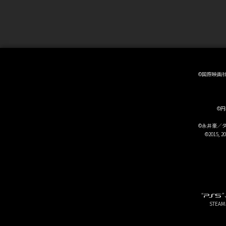
©国際映画
©円
©永井豪／
©2015, 
“
”
STEA