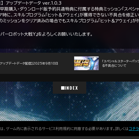
】 アップデートデータ ver.1.0.3
版早期購入・ダウンロード版予約共通特典に付属する特典ミッション「スペシ
リア時に、スキルプログラム「ヒット＆アウェイ」が獲得できない不具合を修正い
のミッションをクリア済みの場合でもスキルプログラム「ヒット＆アウェイ」が
ーパーロボット大戦Y』をよろしくお願いいたします。
「スペシャルスターターパッ
【アップデートデータ配信】2025年9月18日
る不具合について
INDEX
には、ゲーム内に表示されるサービス利用規約に同意する必要があります。詳しくは
コチラ