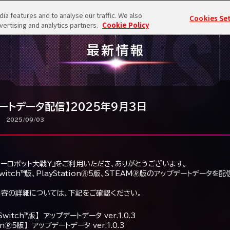
NEWS
a features and to analyse our traffic. We also
Cookies Se
RODUCT
CHARACTER
STORY
SYSTEM
vertising and analytics partners.
Cookie Policy
最新情報
ートデータ配信】2025年9月3日
2025/09/03
パーロボット大戦Y』をご利用いただき、ありがとうございます。
 Switch™版、PlayStation🄬5版、STEAM🄬版のアップデートデータを
内容の詳細については、下記をご確認ください。
 Switch™版】 アップデートデータ ver.1.0.3
ion🄬5版】 アップデートデータ ver.1.0.3