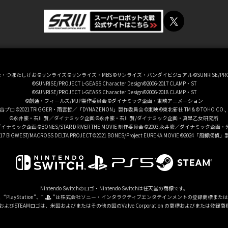
社・つぼたしげお
©サンライズ
©サンライズ・MBS
©サンライズ・バンダイビジュアル
©SUNRISE/PR
©SUNRISE/PROJECT L-GEASS Character Design©2006-2017 CLAMP・ST
©SUNRISE/PROJECT L-GEASS Character Design©2006-2018 CLAMP・ST
©創通・フィールズ/MJP製作委員会
©ダイナミック企画・東映アニメーション
谷プロ ©2021 TRIGGER・雨宮哲／「DYNAZENON」製作委員会
©東映
©東北新社
TM & © TOHO CO., 
©永井豪・石川賢／ダイナミック企画
©永井豪・石川賢/ダイナミック企画・真早乙女研究所
ダイナミック企画
©BONES/STAR DRIVER THE MOVIE 制作委員会
©2003 永井豪／ダイナミック企画
2017 BIGWEST/MACROSS DELTA PROJECT
©2021 BONES/Project EUREKA MOVIE
©2024「風都探偵」
Nintendo Switchのロゴ・Nintendo Switchは任天堂の商標です。
、“PlayStation”、“
”は株式会社ソニー・インタラクティブエンタテインメントの登録商標または
MおよびSTEAMロゴは、米国およびまたはその他の国のValve Corporation の商標およびまたは登録