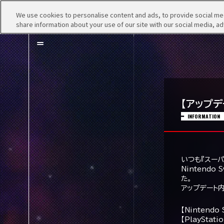
We use cookies to personalise content and ads, to provide social medi
TOP
NEWS
P
share information about your use of our site with our social media, ad
【アップデ
INFORMATION
いつも『スー
Nintendo
た。
アップデート
【Nintendo
【PlayStat