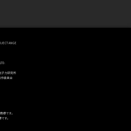
OJECT ANGE
LTD.
・光子力研究所
製作委員会
商標です。
商標です。