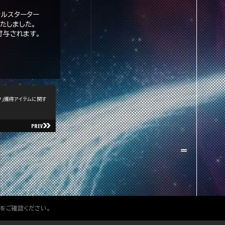
ャルスターター
たしました。
付与されます。
ク」獲得アイテムに関す
PREV
をご確認ください。